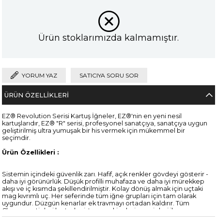
Ürün stoklarımızda kalmamıştır.
YORUM YAZ
SATICIYA SORU SOR
ÜRÜN ÖZELLIKLERI
EZ® Revolution Serisi Kartuş İğneler, EZ®'nin en yeni nesil
kartuşlarıdır, EZ® "R" serisi, profesyonel sanatçıya, sanatçıya uygun
geliştirilmiş ultra yumuşak bir his vermek için mükemmel bir
seçimdir.
Ürün Özellikleri :
Sistemin içindeki güvenlik zarı. Hafif, açık renkler gövdeyi gösterir -
daha iyi görünürlük. Düşük profilli muhafaza ve daha iyi mürekkep
akışı ve iç kısımda şekillendirilmiştir. Kolay dönüş almak için uçtaki
mag kıvrımlı uç. Her seferinde tüm iğne grupları için tam olarak
uygundur. Düzgün kenarlar ek travmayı ortadan kaldırır. Tüm
Cheyenne tipleri kartuşlu sistem makineleri ve gripleri ile