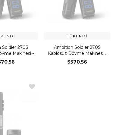
ÜKENDI
TÜKENDI
 Soldier 270S
Ambition Soldier 270S
övme Makinesi -
Kablosuz Dövme Makinesi -
Black
Silver
570.56
$570.56