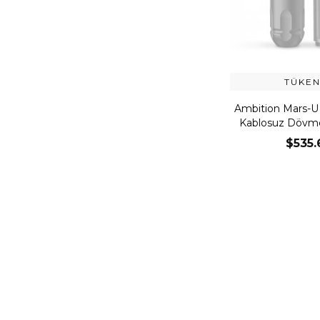
TÜKEN
Ambition Mars-U 
Kablosuz Dövme
Blac
$535.