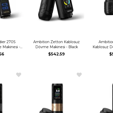
dier 270S
Ambition Zetton Kablosuz
Ambitio
 Makinesi -
Dövme Makinesi - Black
Kablosuz D
56
$542.59
$