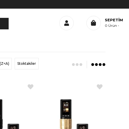
SEPETIM
0
Ürün
(Z<A)
Stoktakiler