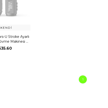
ÜKENDI
s-U Stroke Ayarlı
övme Makinesi -
Silver
535.60
1