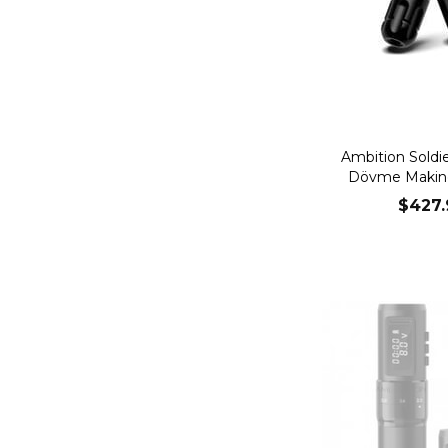
Ambition Soldi
Dövme Makines
$427.