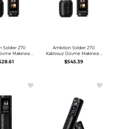
n Soldier 270
Ambition Soldier 270
övme Makinesi -
Kablosuz Dövme Makinesi -
Black
Gold
528.61
$545.39