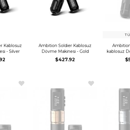
T
er Kablosuz
Ambition Soldier Kablosuz
Ambition
i - Silver
Dövme Makinesi - Gold
kablosuz D
92
$427.92
$