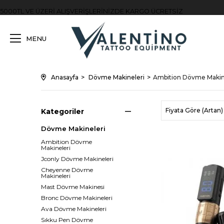
5000TL VE ÜZERİ ALIŞVERİŞLERİNİZDE KARGO ÜCRETSİZ
MENU
Anasayfa
Dövme Makineleri
Ambition Dövme Makin
Fiyata Göre (Artan)
Kategoriler
Dövme Makineleri
Ambition Dövme
Makineleri
Jconly Dövme Makineleri
Cheyenne Dövme
Makineleri
Mast Dövme Makinesi
Bronc Dövme Makineleri
Ava Dövme Makineleri
Sıkku Pen Dövme