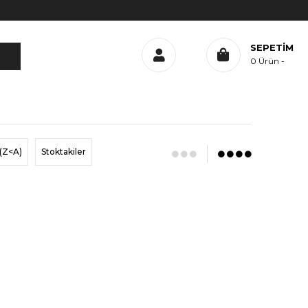
SEPETIM
0
Ürün
(Z<A)
Stoktakiler