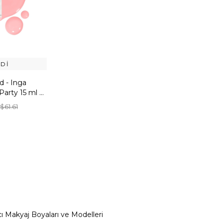
DI
 - Inga
arty 15 ml -
irme Boyası
$61.61
ı Makyaj Boyaları ve Modelleri