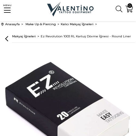
0
MENU
Anasayfa
Make Up & Piercing
Kalıcı Makyaj İğneleri
Kartuş Makyaj İğneleri
Ez Revolution 1003 RL Kartuş Dövme İğnesi - Round Liner