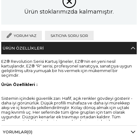
Ürün stoklarımızda kalmamıştır.
YORUM YAZ
SATICIYA SORU SOR
ÜRÜN ÖZELLIKLERI
EZ® Revolution Serisi Kartuş İğneler, EZ®'nin en yeni nesil
kartuşlarıdır, EZ® "R" serisi, profesyonel sanatçıya, sanatçıya uygun
geliştirilmiş ultra yumuşak bir his vermek için mükemmel bir
seçimdir.
Ürün Özellikleri :
Sistemin içindeki güvenlik zarı. Hafif, açık renkler gövdeyi gösterir -
daha iyi görünürlük. Düşük profilli muhafaza ve daha iyi mürekkep
akışı ve iç kısımda şekillendirilmiştir. Kolay dönüş almak için uçtaki
mag kıvrımlı uç. Her seferinde tüm iğne grupları için tam olarak
uygundur. Düzgün kenarlar ek travmayı ortadan kaldırır. Tüm
Cheyenne tipleri kartuşlu sistem makineleri ve gripleri ile
uyumludur. %100 EO Gazı Sterilize edilmiş ve ayrı ayrı paketlenmiş.
304 tıbbi kalite paslanmaz çelikten yapılmış iğneler. Tıbbi sınıf
YORUMLAR
(0)
plastik ipuçları. Kutu başına 20 adet iğne.