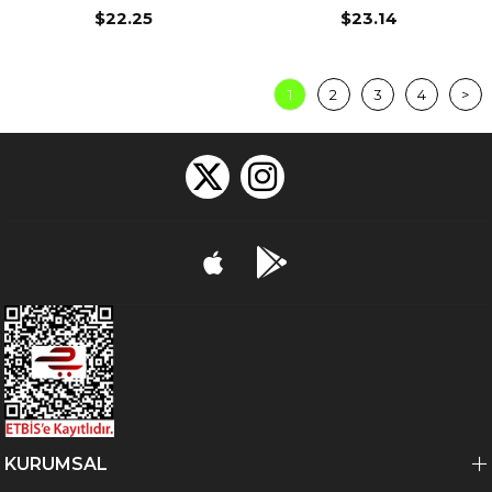
Curved Magnum
Curved Magnum
$22.25
$23.14
1
2
3
4
>
KURUMSAL