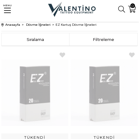
0
MENU
Anasayfa
Dövme İğneleri
EZ Kartuş Dövme İğneleri
Sıralama
Filtreleme
TÜKENDI
TÜKENDI